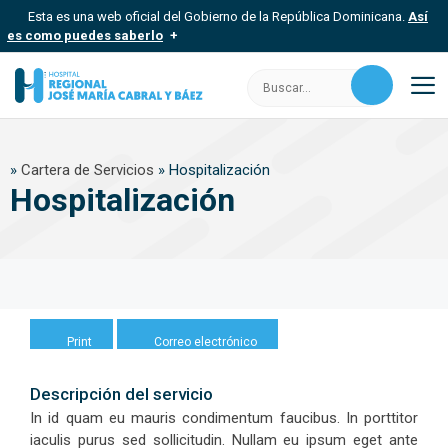
Saltar
Esta es una web oficial del Gobierno de la República Dominicana.
Así
al
es como puedes saberlo
contenido
Los sitios web oficiales utilizan .gob.do, .gov.do o .mil.do
Buscar:
Un sitio .gob.do, .gov.do o .mil.do significa que pertenece a una
organización oficial del Estado dominicano.
M
Los sitios web oficiales .gob.do, .gov.do o .mil.do seguros
»
Cartera de Servicios
»
Hospitalización
usan HTTPS
Hospitalización
Un candado (
) o https:// significa que estás conectado a un sitio
seguro dentro de .gob.do o .gov.do. Comparte información
confidencial solo en este tipo de sitios.
Print
Correo electrónico
Descripción del servicio
In id quam eu mauris condimentum faucibus. In porttitor
iaculis purus sed sollicitudin. Nullam eu ipsum eget ante