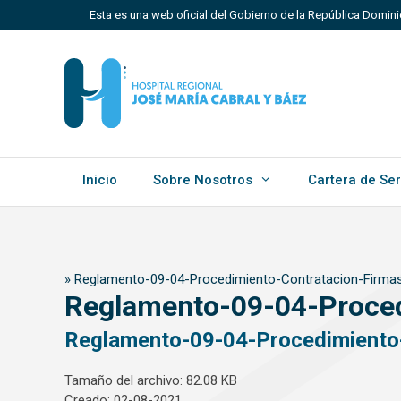
Saltar
Esta es una web oficial del Gobierno de la República Domin
al
contenido
Los sitios web oficiales utilizan .gob.do, .gov.do o 
Un sitio .gob.do, .gov.do o .mil.do significa que perten
Estado dominicano.
Inicio
Sobre Nosotros
Cartera de Ser
»
Reglamento-09-04-Procedimiento-Contratacion-Firmas
Reglamento-09-04-Proced
Reglamento-09-04-Procedimiento-
Tamaño del archivo: 82.08 KB
Creado: 02-08-2021