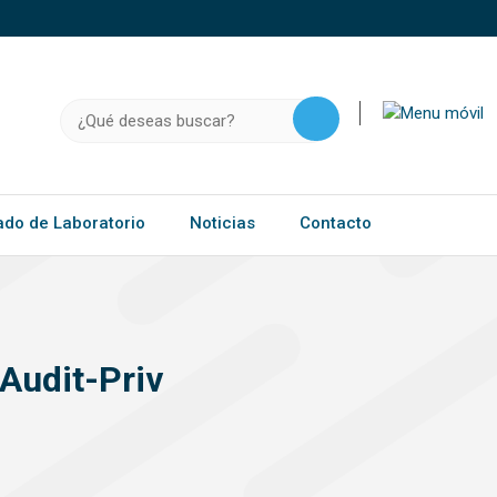
o, .gov.do o .mil.do seguros usan HTTPS
a que estás conectado a un sitio seguro dentro de
ación confidencial solo en este tipo de sitios.
Buscar:
ado de Laboratorio
Noticias
Contacto
Audit-Priv