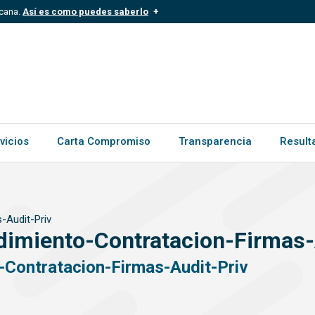
icana.
Así es como puedes saberlo
.mil.do
Los sitios web oficiales .gob.d
ece a una organización oficial del
Un candado (
) o https:// signific
.gob.do o .gov.do. Comparte inform
vicios
Carta Compromiso
Transparencia
Result
-Audit-Priv
imiento-Contratacion-Firmas-
Contratacion-Firmas-Audit-Priv