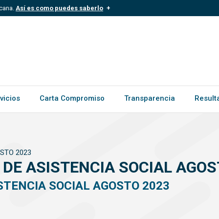
icana.
Así es como puedes saberlo
.mil.do
Los sitios web oficiales .gob.d
ece a una organización oficial del
Un candado (
) o https:// signific
.gob.do o .gov.do. Comparte inform
vicios
Carta Compromiso
Transparencia
Result
OSTO 2023
 DE ASISTENCIA SOCIAL AGOS
STENCIA SOCIAL AGOSTO 2023