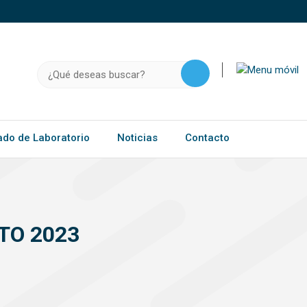
o, .gov.do o .mil.do seguros usan HTTPS
a que estás conectado a un sitio seguro dentro de
ación confidencial solo en este tipo de sitios.
Buscar:
ado de Laboratorio
Noticias
Contacto
TO 2023