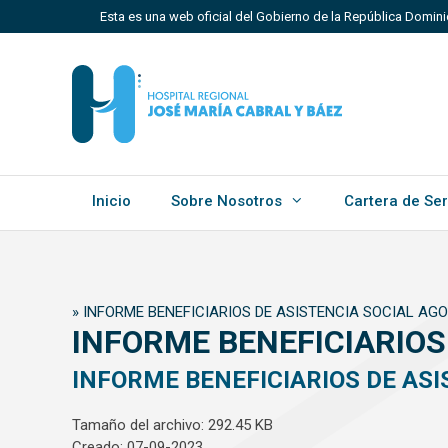
Saltar
Esta es una web oficial del Gobierno de la República Domin
al
contenido
Los sitios web oficiales utilizan .gob.do, .gov.do o 
Un sitio .gob.do, .gov.do o .mil.do significa que perten
Estado dominicano.
Inicio
Sobre Nosotros
Cartera de Ser
»
INFORME BENEFICIARIOS DE ASISTENCIA SOCIAL AG
INFORME BENEFICIARIOS
INFORME BENEFICIARIOS DE ASI
Tamaño del archivo: 292.45 KB
Creado: 07-09-2023