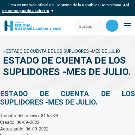
Saltar
Esta es una web oficial del Gobierno de la República Dominicana.
Así
al
es como puedes saberlo
contenido
Los sitios web oficiales utilizan .gob.do, .gov.do o .mil.do
Buscar:
Un sitio .gob.do, .gov.do o .mil.do significa que pertenece a una
organización oficial del Estado dominicano.
M
Los sitios web oficiales .gob.do, .gov.do o .mil.do seguros
»
ESTADO DE CUENTA DE LOS SUPLIDORES -MES DE JULIO.
usan HTTPS
ESTADO DE CUENTA DE LOS
Un candado (
) o https:// significa que estás conectado a un sitio
seguro dentro de .gob.do o .gov.do. Comparte información
SUPLIDORES -MES DE JULIO.
confidencial solo en este tipo de sitios.
ESTADO DE CUENTA DE LOS
SUPLIDORES -MES DE JULIO.
Tamaño del archivo: 81.65 KB
Creado: 06-09-2022
Actualizado: 06-09-2022