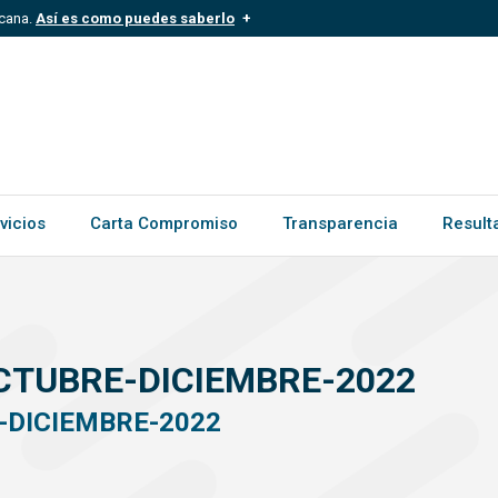
icana.
Así es como puedes saberlo
.mil.do
Los sitios web oficiales .gob.d
ece a una organización oficial del
Un candado (
) o https:// signific
.gob.do o .gov.do. Comparte inform
vicios
Carta Compromiso
Transparencia
Result
OCTUBRE-DICIEMBRE-2022
-DICIEMBRE-2022