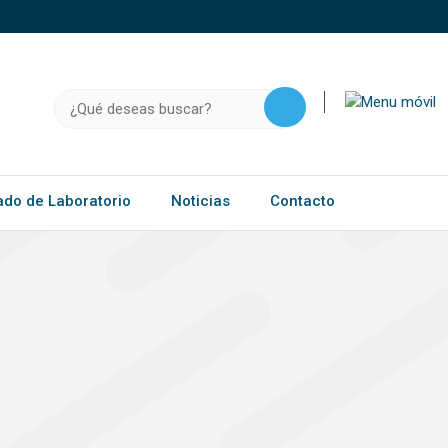
o, .gov.do o .mil.do seguros usan HTTPS
a que estás conectado a un sitio seguro dentro de
ación confidencial solo en este tipo de sitios.
Buscar:
ado de Laboratorio
Noticias
Contacto