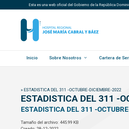
Saltar
Esta es una web oficial del Gobierno de la República Domin
al
contenido
Los sitios web oficiales utilizan .gob.do, .gov.do o 
Un sitio .gob.do, .gov.do o .mil.do significa que perten
Estado dominicano.
Inicio
Sobre Nosotros
Cartera de Ser
»
ESTADISTICA DEL 311 -OCTUBRE-DICIEMBRE-2022
ESTADISTICA DEL 311 -
ESTADISTICA DEL 311 -OCTUBRE
Tamaño del archivo: 445.99 KB
Creado: 28-12-2022