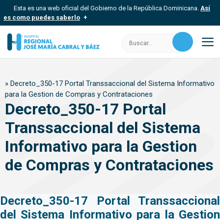
Saltar
Esta es una web oficial del Gobierno de la República Dominicana.
Así
al
es como puedes saberlo
contenido
Los sitios web oficiales utilizan .gob.do, .gov.do o .mil.do
Buscar:
Un sitio .gob.do, .gov.do o .mil.do significa que pertenece a una
organización oficial del Estado dominicano.
M
Los sitios web oficiales .gob.do, .gov.do o .mil.do seguros
»
Decreto_350-17 Portal Transsaccional del Sistema Informativo
usan HTTPS
para la Gestion de Compras y Contrataciones
Un candado (
) o https:// significa que estás conectado a un sitio
Decreto_350-17 Portal
seguro dentro de .gob.do o .gov.do. Comparte información
confidencial solo en este tipo de sitios.
Transsaccional del Sistema
Informativo para la Gestion
de Compras y Contrataciones
Decreto_350-17 Portal Transsaccional
del Sistema Informativo para la Gestion