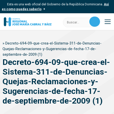
Saltar
Esta es una web oficial del Gobierno de la República Dominicana.
Así
al
es como puedes saberlo
contenido
Los sitios web oficiales utilizan .gob.do, .gov.do o .mil.do
Buscar:
Un sitio .gob.do, .gov.do o .mil.do significa que pertenece a una
organización oficial del Estado dominicano.
M
Los sitios web oficiales .gob.do, .gov.do o .mil.do seguros
»
Decreto-694-09-que-crea-el-Sistema-311-de-Denuncias-
usan HTTPS
Quejas-Reclamaciones-y-Sugerencias-de-fecha-17-de-
Un candado (
) o https:// significa que estás conectado a un sitio
septiembre-de-2009 (1)
seguro dentro de .gob.do o .gov.do. Comparte información
confidencial solo en este tipo de sitios.
Decreto-694-09-que-crea-el-
Sistema-311-de-Denuncias-
Quejas-Reclamaciones-y-
Sugerencias-de-fecha-17-
de-septiembre-de-2009 (1)