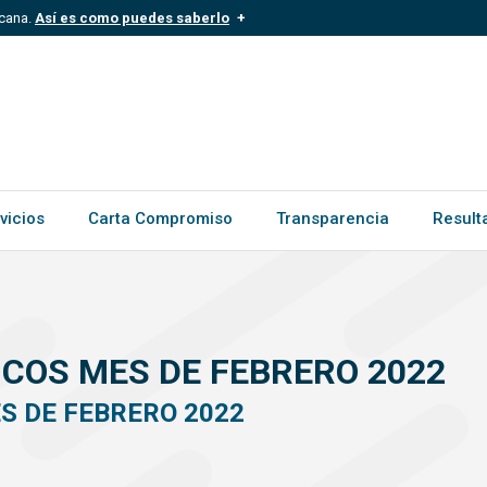
icana.
Así es como puedes saberlo
.mil.do
Los sitios web oficiales .gob.d
ece a una organización oficial del
Un candado (
) o https:// signific
.gob.do o .gov.do. Comparte inform
vicios
Carta Compromiso
Transparencia
Result
ICOS MES DE FEBRERO 2022
S DE FEBRERO 2022