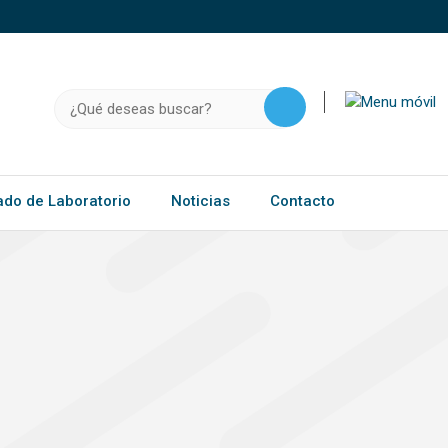
o, .gov.do o .mil.do seguros usan HTTPS
a que estás conectado a un sitio seguro dentro de
ación confidencial solo en este tipo de sitios.
Buscar:
ado de Laboratorio
Noticias
Contacto