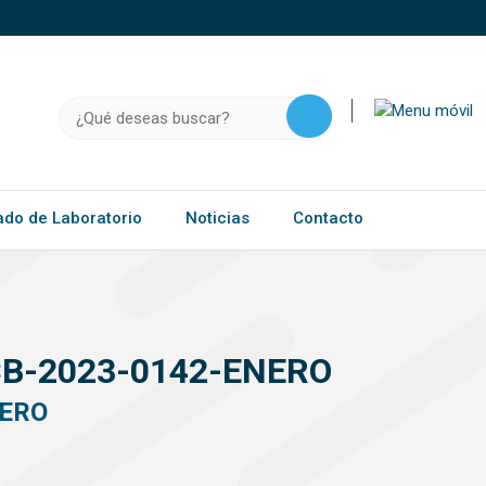
o, .gov.do o .mil.do seguros usan HTTPS
a que estás conectado a un sitio seguro dentro de
ación confidencial solo en este tipo de sitios.
Buscar:
ado de Laboratorio
Noticias
Contacto
B-2023-0142-ENERO
NERO