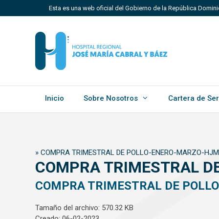
Saltar
Esta es una web oficial del Gobierno de la República Domin
al
contenido
Los sitios web oficiales utilizan .gob.do, .gov.do o 
Un sitio .gob.do, .gov.do o .mil.do significa que perten
Estado dominicano.
Inicio
Sobre Nosotros
Cartera de Ser
»
COMPRA TRIMESTRAL DE POLLO-ENERO-MARZO-HJM
COMPRA TRIMESTRAL D
COMPRA TRIMESTRAL DE POLL
Tamaño del archivo: 570.32 KB
Creado: 06-02-2023