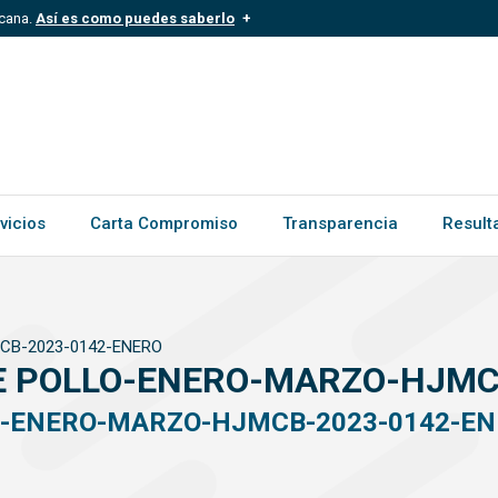
icana.
Así es como puedes saberlo
.mil.do
Los sitios web oficiales .gob.d
ece a una organización oficial del
Un candado (
) o https:// signific
.gob.do o .gov.do. Comparte inform
vicios
Carta Compromiso
Transparencia
Result
CB-2023-0142-ENERO
E POLLO-ENERO-MARZO-HJMC
O-ENERO-MARZO-HJMCB-2023-0142-E