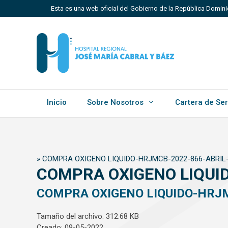
Saltar
Esta es una web oficial del Gobierno de la República Domin
al
contenido
Los sitios web oficiales utilizan .gob.do, .gov.do o 
Un sitio .gob.do, .gov.do o .mil.do significa que perten
Estado dominicano.
Inicio
Sobre Nosotros
Cartera de Ser
»
COMPRA OXIGENO LIQUIDO-HRJMCB-2022-866-ABRIL
COMPRA OXIGENO LIQUI
COMPRA OXIGENO LIQUIDO-HRJM
Tamaño del archivo: 312.68 KB
Creado: 09-05-2022