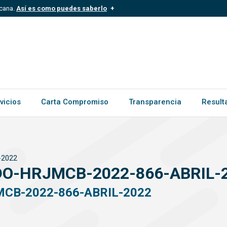
icana.
Así es como puedes saberlo
.mil.do
Los sitios web oficiales .gob.d
ece a una organización oficial del
Un candado (
) o https:// signific
.gob.do o .gov.do. Comparte inform
vicios
Carta Compromiso
Transparencia
Result
-2022
DO-HRJMCB-2022-866-ABRIL-
CB-2022-866-ABRIL-2022