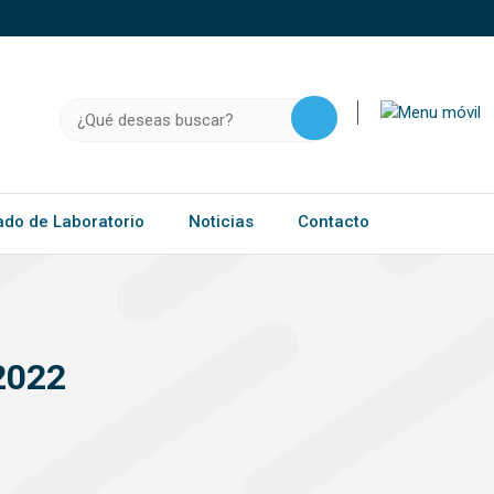
o, .gov.do o .mil.do seguros usan HTTPS
a que estás conectado a un sitio seguro dentro de
ación confidencial solo en este tipo de sitios.
Buscar:
ado de Laboratorio
Noticias
Contacto
2022