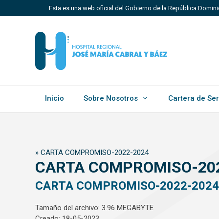
Saltar
Esta es una web oficial del Gobierno de la República Domin
al
contenido
Los sitios web oficiales utilizan .gob.do, .gov.do o 
Un sitio .gob.do, .gov.do o .mil.do significa que perten
Estado dominicano.
Inicio
Sobre Nosotros
Cartera de Ser
»
CARTA COMPROMISO-2022-2024
CARTA COMPROMISO-20
CARTA COMPROMISO-2022-2024
Tamaño del archivo: 3.96 MEGABYTE
Creado: 18-05-2023