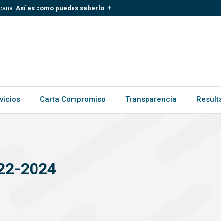
icana.
Así es como puedes saberlo
.mil.do
Los sitios web oficiales .gob.d
ece a una organización oficial del
Un candado (
) o https:// signific
.gob.do o .gov.do. Comparte inform
vicios
Carta Compromiso
Transparencia
Result
22-2024