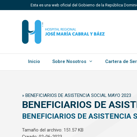
Saltar
Esta es una web oficial del Gobierno de la República Domin
al
contenido
Los sitios web oficiales utilizan .gob.do, .gov.do o 
Un sitio .gob.do, .gov.do o .mil.do significa que perten
Estado dominicano.
Inicio
Sobre Nosotros
Cartera de Ser
»
BENEFICIARIOS DE ASISTENCIA SOCIAL MAYO 2023
BENEFICIARIOS DE ASIS
BENEFICIARIOS DE ASISTENCIA 
Tamaño del archivo: 151.57 KB
Creado: 02-06-2023