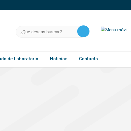
o, .gov.do o .mil.do seguros usan HTTPS
a que estás conectado a un sitio seguro dentro de
ación confidencial solo en este tipo de sitios.
Buscar:
ado de Laboratorio
Noticias
Contacto