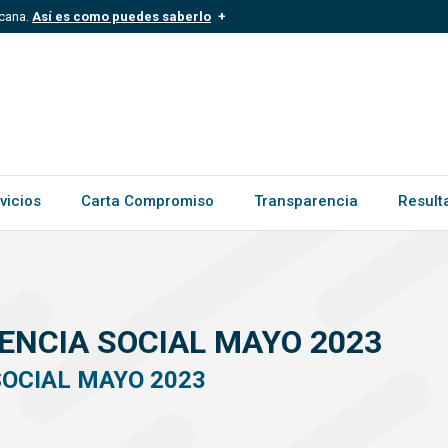
icana.
Así es como puedes saberlo
.mil.do
Los sitios web oficiales .gob.d
ece a una organización oficial del
Un candado (
) o https:// signific
.gob.do o .gov.do. Comparte inform
vicios
Carta Compromiso
Transparencia
Result
TENCIA SOCIAL MAYO 2023
SOCIAL MAYO 2023