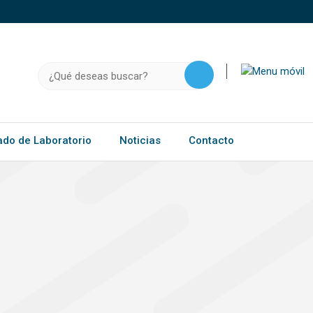
o, .gov.do o .mil.do seguros usan HTTPS
a que estás conectado a un sitio seguro dentro de
ación confidencial solo en este tipo de sitios.
Buscar:
ado de Laboratorio
Noticias
Contacto