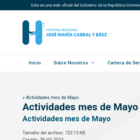
Saltar
Esta es una web oficial del Gobierno de la República Domin
al
contenido
Los sitios web oficiales utilizan .gob.do, .gov.do o 
Un sitio .gob.do, .gov.do o .mil.do significa que perten
Estado dominicano.
Inicio
Sobre Nosotros
Cartera de Ser
»
Actividades mes de Mayo
Actividades mes de Mayo
Actividades mes de Mayo
Tamaño del archivo: 723.15 KB
Creado: 29-05-2023