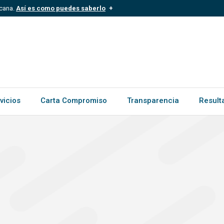
icana.
Así es como puedes saberlo
.mil.do
Los sitios web oficiales .gob.d
ece a una organización oficial del
Un candado (
) o https:// signific
.gob.do o .gov.do. Comparte inform
vicios
Carta Compromiso
Transparencia
Result