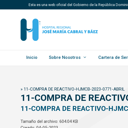
Saltar
Esta es una web oficial del Gobierno de la República Domin
al
contenido
Los sitios web oficiales utilizan .gob.do, .gov.do o 
Un sitio .gob.do, .gov.do o .mil.do significa que perten
Estado dominicano.
Inicio
Sobre Nosotros
Cartera de Ser
»
11-COMPRA DE REACTIVO-HJMCB-2023-0771-ABRIL
11-COMPRA DE REACTIV
11-COMPRA DE REACTIVO-HJMC
Tamaño del archivo: 604.04 KB
Creado: 04-05-2023