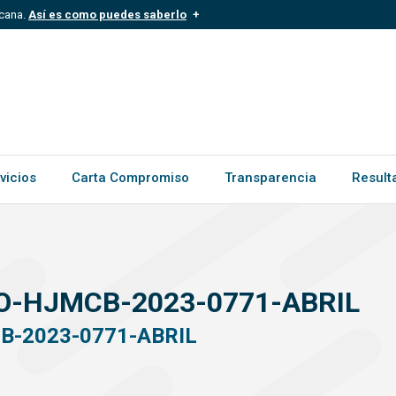
icana.
Así es como puedes saberlo
.mil.do
Los sitios web oficiales .gob.d
ece a una organización oficial del
Un candado (
) o https:// signific
.gob.do o .gov.do. Comparte inform
vicios
Carta Compromiso
Transparencia
Result
O-HJMCB-2023-0771-ABRIL
B-2023-0771-ABRIL