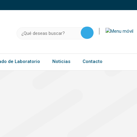
o, .gov.do o .mil.do seguros usan HTTPS
a que estás conectado a un sitio seguro dentro de
ación confidencial solo en este tipo de sitios.
Buscar:
ado de Laboratorio
Noticias
Contacto