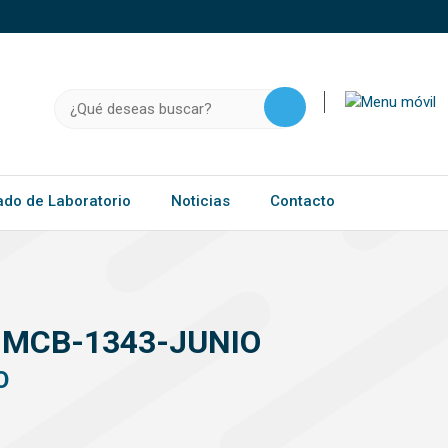
o, .gov.do o .mil.do seguros usan HTTPS
a que estás conectado a un sitio seguro dentro de
ación confidencial solo en este tipo de sitios.
Buscar:
ado de Laboratorio
Noticias
Contacto
JMCB-1343-JUNIO
O