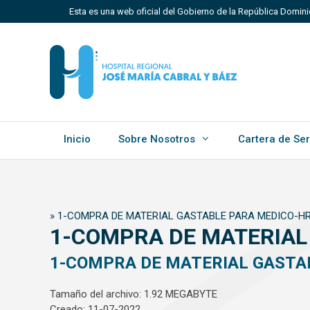
Saltar
Esta es una web oficial del Gobierno de la República Domin
al
contenido
Los sitios web oficiales utilizan .gob.do, .gov.do o 
Un sitio .gob.do, .gov.do o .mil.do significa que perten
Estado dominicano.
Inicio
Sobre Nosotros
Cartera de Ser
»
1-COMPRA DE MATERIAL GASTABLE PARA MEDICO-H
1-COMPRA DE MATERIAL
1-COMPRA DE MATERIAL GASTA
Tamaño del archivo: 1.92 MEGABYTE
Creado: 11-07-2022