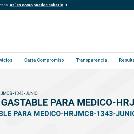
icana.
Así es como puedes saberlo
.mil.do
Los sitios web oficiales .gob.d
ece a una organización oficial del
Un candado (
) o https:// signific
.gob.do o .gov.do. Comparte inform
vicios
Carta Compromiso
Transparencia
Result
RJMCB-1343-JUNIO
 GASTABLE PARA MEDICO-HR
BLE PARA MEDICO-HRJMCB-1343-JUNI