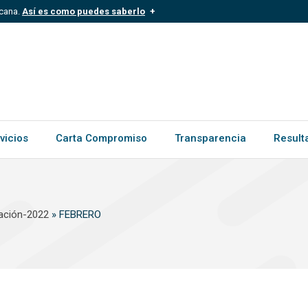
icana.
Así es como puedes saberlo
.mil.do
Los sitios web oficiales .gob.d
ece a una organización oficial del
Un candado (
) o https:// signific
.gob.do o .gov.do. Comparte inform
vicios
Carta Compromiso
Transparencia
Result
zación-2022
»
FEBRERO