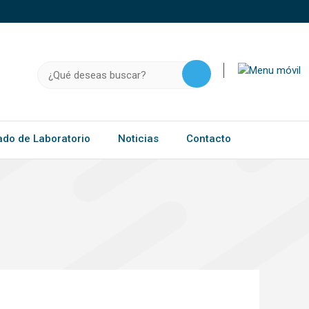
o, .gov.do o .mil.do seguros usan HTTPS
a que estás conectado a un sitio seguro dentro de
ación confidencial solo en este tipo de sitios.
Buscar:
ado de Laboratorio
Noticias
Contacto