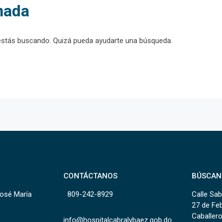
nada
estás buscando. Quizá pueda ayudarte una búsqueda.
CONTÁCTANOS
BÚSCAN
José María
809-242-8929
Calle Sab
27 de Fe
Caballero
info@hospitalcabralybaez.gob.do