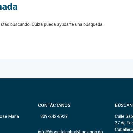
nada
estás buscando. Quizá pueda ayudarte una búsqueda.
CONTÁCTANOS
BÚSCAN
José María
809-242-8929
Calle Sab
27 de Fe
Caballero
info@hospitalcabralybaez.gob.do