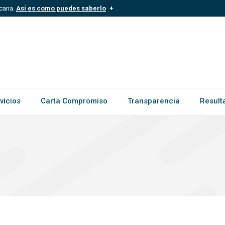
icana.
Así es como puedes saberlo
.mil.do
Los sitios web oficiales .gob.d
ece a una organización oficial del
Un candado (
) o https:// signific
.gob.do o .gov.do. Comparte inform
vicios
Carta Compromiso
Transparencia
Result