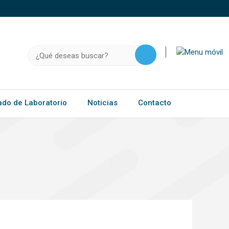
o, .gov.do o .mil.do seguros usan HTTPS
a que estás conectado a un sitio seguro dentro de
ación confidencial solo en este tipo de sitios.
Buscar:
ado de Laboratorio
Noticias
Contacto