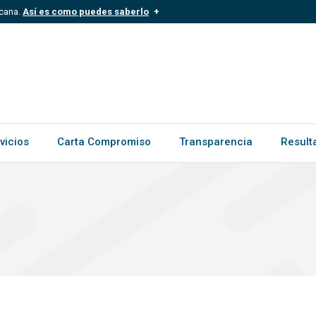
icana.
Así es como puedes saberlo
.mil.do
Los sitios web oficiales .gob.d
ece a una organización oficial del
Un candado (
) o https:// signific
.gob.do o .gov.do. Comparte inform
vicios
Carta Compromiso
Transparencia
Result