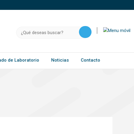
o, .gov.do o .mil.do seguros usan HTTPS
a que estás conectado a un sitio seguro dentro de
ación confidencial solo en este tipo de sitios.
Buscar:
ado de Laboratorio
Noticias
Contacto