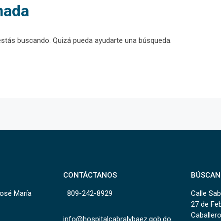
nada
estás buscando. Quizá pueda ayudarte una búsqueda.
CONTÁCTANOS
BÚSCAN
José María
809-242-8929
Calle Sab
27 de Fe
Caballero
info@hospitalcabralybaez.gob.do