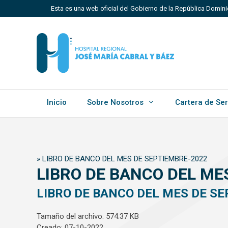
Saltar
Esta es una web oficial del Gobierno de la República Domin
al
contenido
Los sitios web oficiales utilizan .gob.do, .gov.do o 
Un sitio .gob.do, .gov.do o .mil.do significa que perten
Estado dominicano.
Inicio
Sobre Nosotros
Cartera de Ser
»
LIBRO DE BANCO DEL MES DE SEPTIEMBRE-2022
LIBRO DE BANCO DEL ME
LIBRO DE BANCO DEL MES DE S
Tamaño del archivo: 574.37 KB
Creado: 07-10-2022