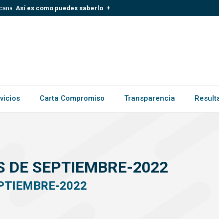
icana.
Así es como puedes saberlo
.mil.do
Los sitios web oficiales .gob.d
ece a una organización oficial del
Un candado (
) o https:// signific
.gob.do o .gov.do. Comparte inform
vicios
Carta Compromiso
Transparencia
Result
S DE SEPTIEMBRE-2022
EPTIEMBRE-2022