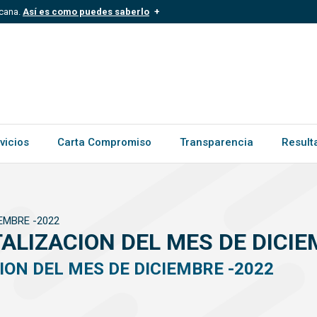
icana.
Así es como puedes saberlo
.mil.do
Los sitios web oficiales .gob.d
ece a una organización oficial del
Un candado (
) o https:// signific
.gob.do o .gov.do. Comparte inform
vicios
Carta Compromiso
Transparencia
Result
EMBRE -2022
ALIZACION DEL MES DE DICIE
ON DEL MES DE DICIEMBRE -2022