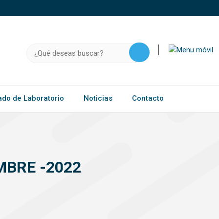
o, .gov.do o .mil.do seguros usan HTTPS
a que estás conectado a un sitio seguro dentro de
ación confidencial solo en este tipo de sitios.
Buscar:
ado de Laboratorio
Noticias
Contacto
MBRE -2022