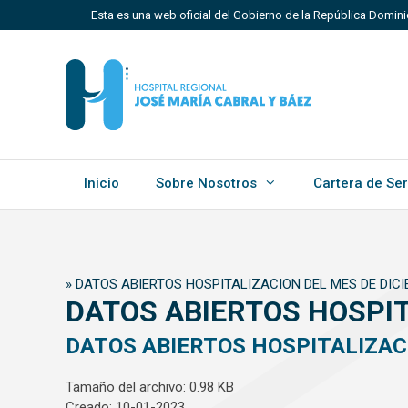
Saltar
Esta es una web oficial del Gobierno de la República Domin
al
contenido
Los sitios web oficiales utilizan .gob.do, .gov.do o 
Un sitio .gob.do, .gov.do o .mil.do significa que perten
Estado dominicano.
Inicio
Sobre Nosotros
Cartera de Ser
»
DATOS ABIERTOS HOSPITALIZACION DEL MES DE DICI
DATOS ABIERTOS HOSPIT
DATOS ABIERTOS HOSPITALIZACI
Tamaño del archivo: 0.98 KB
Creado: 10-01-2023