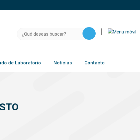
o, .gov.do o .mil.do seguros usan HTTPS
a que estás conectado a un sitio seguro dentro de
ación confidencial solo en este tipo de sitios.
Buscar:
ado de Laboratorio
Noticias
Contacto
OSTO