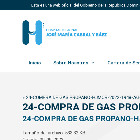
Saltar
Esta es una web oficial del Gobierno de la República Domin
al
contenido
Los sitios web oficiales utilizan .gob.do, .gov.do o 
Un sitio .gob.do, .gov.do o .mil.do significa que perten
Estado dominicano.
Inicio
Sobre Nosotros
Cartera de Ser
»
24-COMPRA DE GAS PROPANO-HJMCB-2022-1948-A
24-COMPRA DE GAS PRO
24-COMPRA DE GAS PROPANO-H
Tamaño del archivo: 533.32 KB
Creado: 09-09-2022