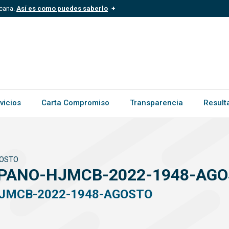
icana.
Así es como puedes saberlo
.mil.do
Los sitios web oficiales .gob.d
ece a una organización oficial del
Un candado (
) o https:// signific
.gob.do o .gov.do. Comparte inform
vicios
Carta Compromiso
Transparencia
Result
GOSTO
PANO-HJMCB-2022-1948-AG
JMCB-2022-1948-AGOSTO